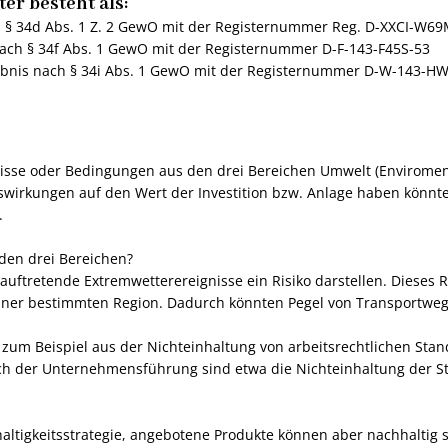
ter besteht als:
h § 34d Abs. 1 Z. 2 GewO mit der Registernummer Reg. D-XXCI-W6
nach § 34f Abs. 1 GewO mit der Registernummer D-F-143-F45S-53
aubnis nach § 34i Abs. 1 GewO mit der Registernummer D-W-143-HW
gnisse oder Bedingungen aus den drei Bereichen Umwelt (Envirome
uswirkungen auf den Wert der Investition bzw. Anlage haben könn
.
 den drei Bereichen?
uftretende Extremwetterereignisse ein Risiko darstellen. Dieses R
einer bestimmten Region. Dadurch könnten Pegel von Transportwege
en zum Beispiel aus der Nichteinhaltung von arbeitsrechtlichen St
ch der Unternehmensführung sind etwa die Nichteinhaltung der St
haltigkeitsstrategie, angebotene Produkte können aber nachhaltig s