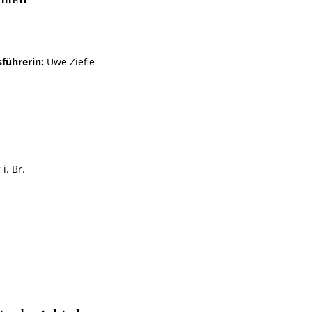
hmen
sführerin:
Uwe Ziefle
i. Br.