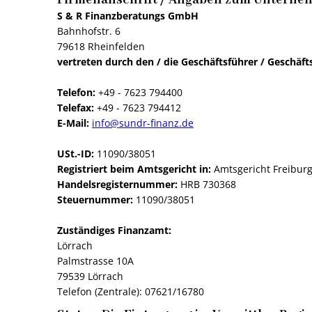
Firmenanschrift / Angaben zum Unterne
S & R Finanzberatungs GmbH
Bahnhofstr. 6
79618 Rheinfelden
vertreten durch den / die Geschäftsführer / Geschäft
Telefon:
+49 - 7623 794400
Telefax:
+49 - 7623 794412
E-Mail:
info@sundr-finanz.de
USt.-ID:
11090/38051
Registriert beim Amtsgericht in:
Amtsgericht Freiburg 
Handelsregisternummer:
HRB 730368
Steuernummer:
11090/38051
Zuständiges Finanzamt:
Lörrach
Palmstrasse 10A
79539 Lörrach
Telefon (Zentrale): 07621/16780