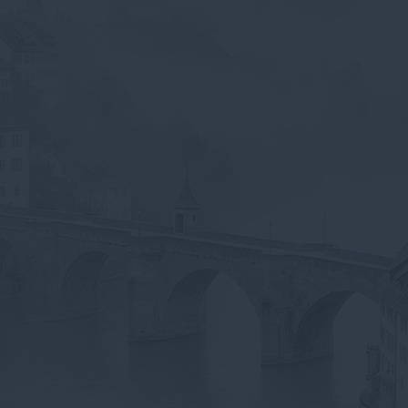
Jährliche Zahlweise wählen
Höhere Selbstbeteiligung
Garage/Carport nutzen
Wenig-Fahrer Rabatt